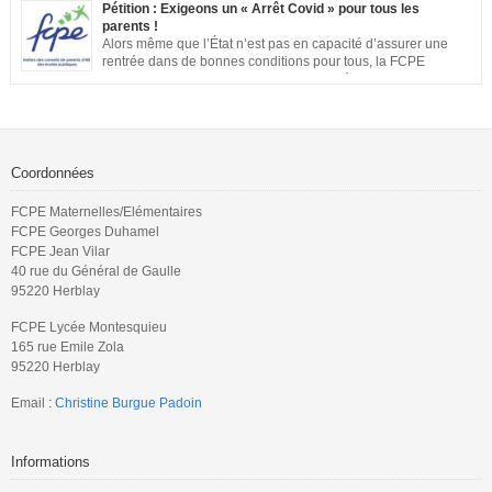
importantes : établissements qui ne respectent pas les jauges, cours en
Pétition : Exigeons un « Arrêt Covid » pour tous les
distanciel inexistants, manque de préparation…. Vous pouvez signer la
parents !
pétition ici
Alors même que l’État n’est pas en capacité d’assurer une
rentrée dans de bonnes conditions pour tous, la FCPE
demande qu’une prise en charge financière, sans aucune
perte de salaire, soit rétablie pour tous les parents qui souhaiteront ou
devront s’occuper de leurs enfants jusqu’à ce que la situation sanitaire de
notre pays permette un […]
Coordonnées
FCPE Maternelles/Elémentaires
FCPE Georges Duhamel
FCPE Jean Vilar
40 rue du Général de Gaulle
95220 Herblay
FCPE Lycée Montesquieu
165 rue Emile Zola
95220 Herblay
Email :
Christine Burgue Padoin
Informations