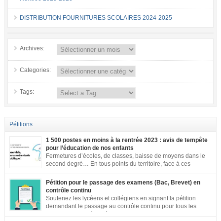
DISTRIBUTION FOURNITURES SCOLAIRES 2024-2025
Archives:
Categories:
Tags:
Pétitions
1 500 postes en moins à la rentrée 2023 : avis de tempête
pour l’éducation de nos enfants
Fermetures d’écoles, de classes, baisse de moyens dans le
second degré… En tous points du territoire, face à ces
annonces inacceptables, vos mobilisations se multiplient.
Notre société a aujourd’hui une dette de bienveillance envers tous les
Pétition pour le passage des examens (Bac, Brevet) en
enfants et adolescents de ce pays. En effet, être un enfant ou un adolescent
contrôle continu
dans le contexte actuel est […]
Soutenez les lycéens et collégiens en signant la pétition
demandant le passage au contrôle continu pour tous les
examens. Les inégalités territoriales et locales sont trop