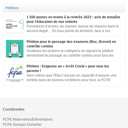
Pétitions
1 500 postes en moins à la rentrée 2023 : avis de tempête
pour l’éducation de nos enfants
Fermetures d’écoles, de classes, baisse de moyens dans le
second degré… En tous points du territoire, face à ces
annonces inacceptables, vos mobilisations se multiplient.
Notre société a aujourd’hui une dette de bienveillance envers tous les
Pétition pour le passage des examens (Bac, Brevet) en
enfants et adolescents de ce pays. En effet, être un enfant ou un adolescent
contrôle continu
dans le contexte actuel est […]
Soutenez les lycéens et collégiens en signant la pétition
demandant le passage au contrôle continu pour tous les
examens. Les inégalités territoriales et locales sont trop
importantes : établissements qui ne respectent pas les jauges, cours en
Pétition : Exigeons un « Arrêt Covid » pour tous les
distanciel inexistants, manque de préparation…. Vous pouvez signer la
parents !
pétition ici
Alors même que l’État n’est pas en capacité d’assurer une
rentrée dans de bonnes conditions pour tous, la FCPE
demande qu’une prise en charge financière, sans aucune
perte de salaire, soit rétablie pour tous les parents qui souhaiteront ou
devront s’occuper de leurs enfants jusqu’à ce que la situation sanitaire de
notre pays permette un […]
Coordonnées
FCPE Maternelles/Elémentaires
FCPE Georges Duhamel