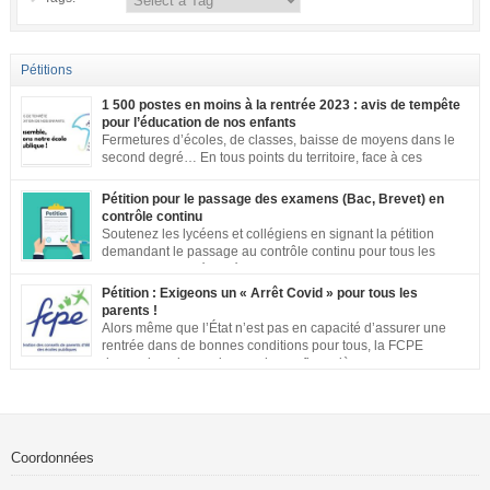
Pétitions
1 500 postes en moins à la rentrée 2023 : avis de tempête
pour l’éducation de nos enfants
Fermetures d’écoles, de classes, baisse de moyens dans le
second degré… En tous points du territoire, face à ces
annonces inacceptables, vos mobilisations se multiplient.
Notre société a aujourd’hui une dette de bienveillance envers tous les
Pétition pour le passage des examens (Bac, Brevet) en
enfants et adolescents de ce pays. En effet, être un enfant ou un adolescent
contrôle continu
dans le contexte actuel est […]
Soutenez les lycéens et collégiens en signant la pétition
demandant le passage au contrôle continu pour tous les
examens. Les inégalités territoriales et locales sont trop
importantes : établissements qui ne respectent pas les jauges, cours en
Pétition : Exigeons un « Arrêt Covid » pour tous les
distanciel inexistants, manque de préparation…. Vous pouvez signer la
parents !
pétition ici
Alors même que l’État n’est pas en capacité d’assurer une
rentrée dans de bonnes conditions pour tous, la FCPE
demande qu’une prise en charge financière, sans aucune
perte de salaire, soit rétablie pour tous les parents qui souhaiteront ou
devront s’occuper de leurs enfants jusqu’à ce que la situation sanitaire de
notre pays permette un […]
Coordonnées