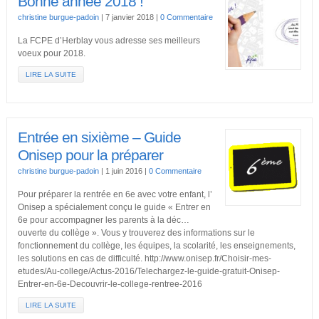
Bonne année 2018 !
christine burgue-padoin
|
7 janvier 2018
|
0 Commentaire
La FCPE d’Herblay vous adresse ses meilleurs
voeux pour 2018.
LIRE LA SUITE
Entrée en sixième – Guide
Onisep pour la préparer
christine burgue-padoin
|
1 juin 2016
|
0 Commentaire
Pour préparer la rentrée en 6e avec votre enfant, l’
Onisep a spécialement conçu le guide « Entrer en
6e pour accompagner les parents à la déc…
ouverte du collège ». Vous y trouverez des informations sur le
fonctionnement du collège, les équipes, la scolarité, les enseignements,
les solutions en cas de difficulté. http://www.onisep.fr/Choisir-mes-
etudes/Au-college/Actus-2016/Telechargez-le-guide-gratuit-Onisep-
Entrer-en-6e-Decouvrir-le-college-rentree-2016
LIRE LA SUITE