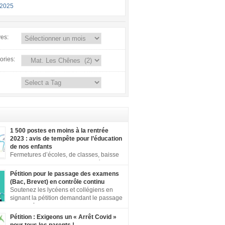
-2025
ves:
ories:
1 500 postes en moins à la rentrée
2023 : avis de tempête pour l’éducation
de nos enfants
Fermetures d’écoles, de classes, baisse
de moyens dans le second degré… En
s du territoire, face à ces annonces
Pétition pour le passage des examens
les, vos mobilisations se multiplient. Notre
(Bac, Brevet) en contrôle continu
 aujourd’hui une dette de bienveillance
Soutenez les lycéens et collégiens en
us les enfants et adolescents de ce pays. En
signant la pétition demandant le passage
e un enfant ou un adolescent dans le contexte
au contrôle continu pour tous les
 […]
es inégalités territoriales et locales sont
Pétition : Exigeons un « Arrêt Covid »
rtantes : établissements qui ne respectent pas