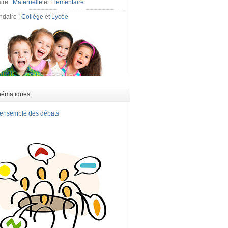
ire :
Maternelle
et
Elémentaire
ndaire :
Collège
et
Lycée
hématiques
l'ensemble des débats