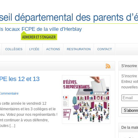
s locaux FCPE de la ville d’Herblay
COLLÈGES
LYCÉE
ACTIONS
RESTAURATION
CONTACT
S’inscrire
S’inscrire
PE les 12 et 13
Entrez vot
nouvelles
Commentaire
u cette année le vendredi 12
émentaires et les 3 collèges et le
u. Votez pour nos représentants !
nt continuer à vous défendre,
outes […]
De la mat