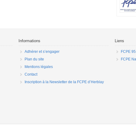
les jauge
préparati
demande q
aucune per
parents q
enfants ju
pays perm
Informations
Liens
Adhérer et s’engager
FCPE 95
Plan du site
FCPE Nat
Mentions légales
Contact
Inscription à la Newsletter de la FCPE d’Herblay