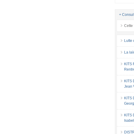
+ Consul
Cette 
Lutte 
La laï
KITS
Rentr
KITS
Jean 
KITS
Georg
KITS
Isabe
DIST