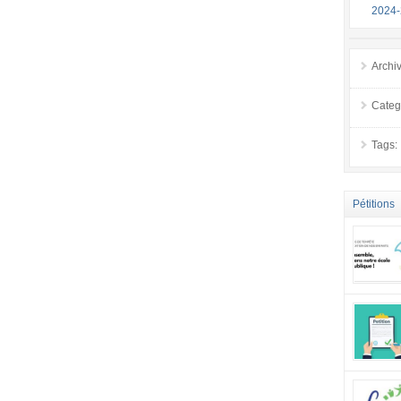
2024
Archi
Categ
Tags:
Pétitions
tous point
inacceptab
société a
envers to
effet, êtr
actuel est
examens. L
trop impo