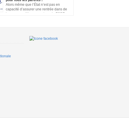
pour tous les parents !
s, cours en distanciel inexistants, manque de
Alors même que l’État n’est pas en
on…. Vous pouvez signer la pétition ici
capacité d’assurer une rentrée dans de
bonnes conditions pour tous, la FCPE
u’une prise en charge financière, sans
te de salaire, soit rétablie pour tous les
ui souhaiteront ou devront s’occuper de leurs
squ’à ce que la situation sanitaire de notre
ette un […]
ionale