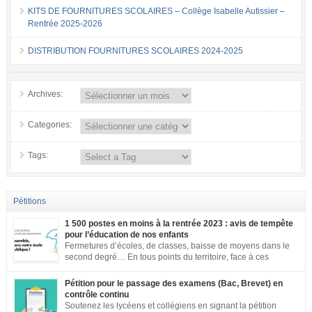
KITS DE FOURNITURES SCOLAIRES – Collège Isabelle Autissier –
Rentrée 2025-2026
DISTRIBUTION FOURNITURES SCOLAIRES 2024-2025
Archives:
Categories:
Tags:
Pétitions
1 500 postes en moins à la rentrée 2023 : avis de tempête
pour l’éducation de nos enfants
Fermetures d’écoles, de classes, baisse de moyens dans le
second degré… En tous points du territoire, face à ces
annonces inacceptables, vos mobilisations se multiplient.
Notre société a aujourd’hui une dette de bienveillance envers tous les
Pétition pour le passage des examens (Bac, Brevet) en
enfants et adolescents de ce pays. En effet, être un enfant ou un adolescent
contrôle continu
dans le contexte actuel est […]
Soutenez les lycéens et collégiens en signant la pétition