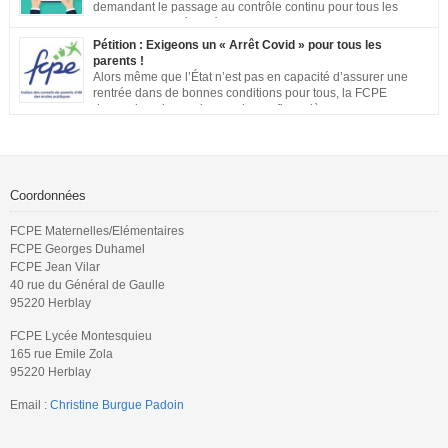
demandant le passage au contrôle continu pour tous les
examens. Les inégalités territoriales et locales sont trop
importantes : établissements qui ne respectent pas les jauges, cours en
Pétition : Exigeons un « Arrêt Covid » pour tous les
distanciel inexistants, manque de préparation…. Vous pouvez signer la
parents !
pétition ici
Alors même que l’État n’est pas en capacité d’assurer une
rentrée dans de bonnes conditions pour tous, la FCPE
demande qu’une prise en charge financière, sans aucune
perte de salaire, soit rétablie pour tous les parents qui souhaiteront ou
devront s’occuper de leurs enfants jusqu’à ce que la situation sanitaire de
notre pays permette un […]
Coordonnées
FCPE Maternelles/Elémentaires
FCPE Georges Duhamel
FCPE Jean Vilar
40 rue du Général de Gaulle
95220 Herblay
FCPE Lycée Montesquieu
165 rue Emile Zola
95220 Herblay
Email :
Christine Burgue Padoin