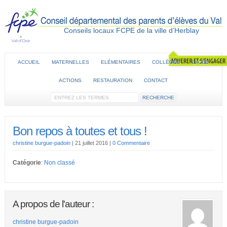
Conseils locaux FCPE de la ville d’Herblay
ACCUEIL
MATERNELLES
ELÉMENTAIRES
COLLÈGES
LYCÉE
ACTIONS
RESTAURATION
CONTACT
Bon repos à toutes et tous !
christine burgue-padoin
|
21 juillet 2016
|
0 Commentaire
Catégorie
:
Non classé
A propos de l'auteur :
christine burgue-padoin