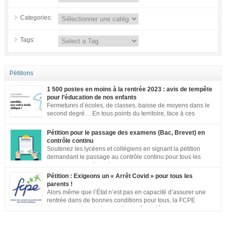
Categories:
Tags:
Pétitions
1 500 postes en moins à la rentrée 2023 : avis de tempête
pour l’éducation de nos enfants
Fermetures d’écoles, de classes, baisse de moyens dans le
second degré… En tous points du territoire, face à ces
annonces inacceptables, vos mobilisations se multiplient.
Notre société a aujourd’hui une dette de bienveillance envers tous les
Pétition pour le passage des examens (Bac, Brevet) en
enfants et adolescents de ce pays. En effet, être un enfant ou un adolescent
contrôle continu
dans le contexte actuel est […]
Soutenez les lycéens et collégiens en signant la pétition
demandant le passage au contrôle continu pour tous les
examens. Les inégalités territoriales et locales sont trop
importantes : établissements qui ne respectent pas les jauges, cours en
Pétition : Exigeons un « Arrêt Covid » pour tous les
distanciel inexistants, manque de préparation…. Vous pouvez signer la
parents !
pétition ici
Alors même que l’État n’est pas en capacité d’assurer une
rentrée dans de bonnes conditions pour tous, la FCPE
demande qu’une prise en charge financière, sans aucune
perte de salaire, soit rétablie pour tous les parents qui souhaiteront ou
devront s’occuper de leurs enfants jusqu’à ce que la situation sanitaire de