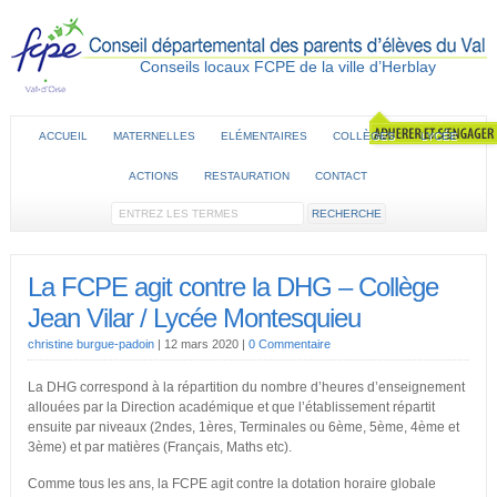
Conseils locaux FCPE de la ville d’Herblay
ACCUEIL
MATERNELLES
ELÉMENTAIRES
COLLÈGES
LYCÉE
ACTIONS
RESTAURATION
CONTACT
La FCPE agit contre la DHG – Collège
Jean Vilar / Lycée Montesquieu
christine burgue-padoin
|
12 mars 2020
|
0 Commentaire
La DHG correspond à la répartition du nombre d’heures d’enseignement
allouées par la Direction académique et que l’établissement répartit
ensuite par niveaux (2ndes, 1ères, Terminales ou 6ème, 5ème, 4ème et
3ème) et par matières (Français, Maths etc).
Comme tous les ans, la FCPE agit contre la dotation horaire globale