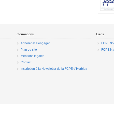
les jauge
préparati
demande q
aucune per
parents q
enfants ju
pays perm
Informations
Liens
Adhérer et s’engager
FCPE 95
Plan du site
FCPE Nat
Mentions légales
Contact
Inscription à la Newsletter de la FCPE d’Herblay