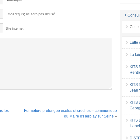
Email requis; ne sera pas diffusé
+ Consul
Cette 
Site internet
Lutte 
La laï
KITS
Rentr
KITS
Jean 
KITS
Georg
us les
Fermeture prolongée écoles et crèches – communiqué
du Maire d’Herblay sur Seine
»
KITS
Isabe
DIST