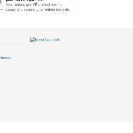
pour tous les parents !
s, cours en distanciel inexistants, manque de
Alors même que l’État n’est pas en
on…. Vous pouvez signer la pétition ici
capacité d’assurer une rentrée dans de
bonnes conditions pour tous, la FCPE
u’une prise en charge financière, sans
te de salaire, soit rétablie pour tous les
ui souhaiteront ou devront s’occuper de leurs
squ’à ce que la situation sanitaire de notre
ette un […]
ionale