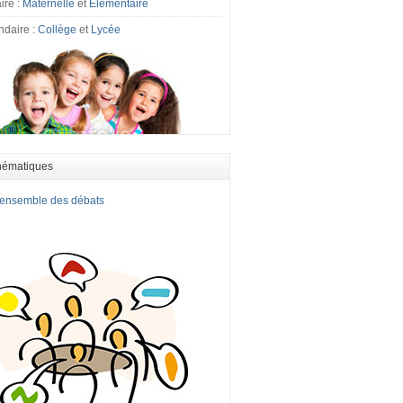
ire :
Maternelle
et
Elémentaire
ndaire :
Collège
et
Lycée
hématiques
l'ensemble des débats