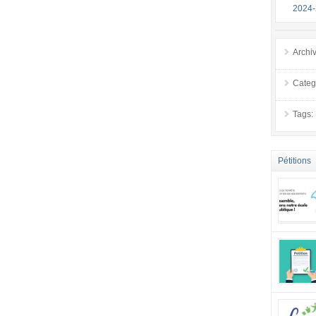
2024
Archi
Categ
Tags:
Pétitions
tous point
inacceptab
société a
envers to
effet, êtr
actuel est
examens. L
trop impo