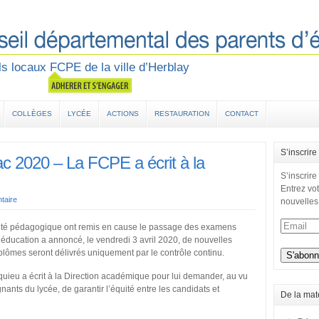
s locaux FCPE de la ville d’Herblay
COLLÈGES
LYCÉE
ACTIONS
RESTAURATION
CONTACT
S’inscrire
ac 2020 – La FCPE a écrit à la
S’inscrire
Entrez vot
taire
nouvelles
inuité pédagogique ont remis en cause le passage des examens
l’éducation a annoncé, le vendredi 3 avril 2020, de nouvelles
iplômes seront délivrés uniquement par le contrôle continu.
uieu a écrit à la Direction académique pour lui demander, au vu
ants du lycée, de garantir l’équité entre les candidats et
De la mat