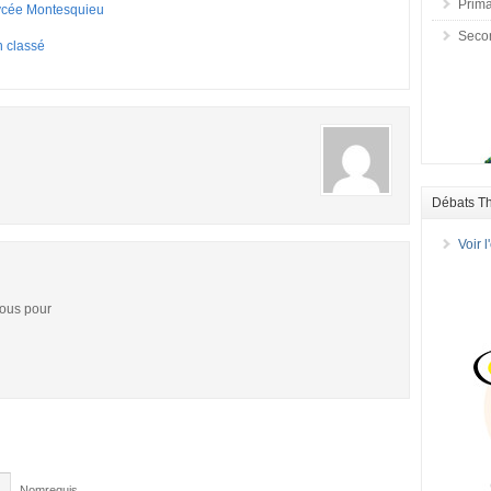
Prima
ycée Montesquieu
Seco
 classé
Débats T
Voir 
vous pour
Nomrequis