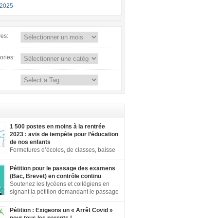
-2025
ves:
ories:
1 500 postes en moins à la rentrée
2023 : avis de tempête pour l’éducation
de nos enfants
Fermetures d’écoles, de classes, baisse
de moyens dans le second degré… En
s du territoire, face à ces annonces
Pétition pour le passage des examens
les, vos mobilisations se multiplient. Notre
(Bac, Brevet) en contrôle continu
 aujourd’hui une dette de bienveillance
Soutenez les lycéens et collégiens en
us les enfants et adolescents de ce pays. En
signant la pétition demandant le passage
e un enfant ou un adolescent dans le contexte
au contrôle continu pour tous les
 […]
es inégalités territoriales et locales sont
Pétition : Exigeons un « Arrêt Covid »
rtantes : établissements qui ne respectent pas