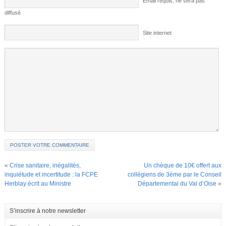
Email requis; ne sera pas
diffusé
Site internet
«
Crise sanitaire, inégalités,
Un chèque de 10€ offert aux
inquiétude et incertitude : la FCPE
collégiens de 3ème par le Conseil
Herblay écrit au Ministre
Départemental du Val d’Oise
»
S’inscrire à notre newsletter