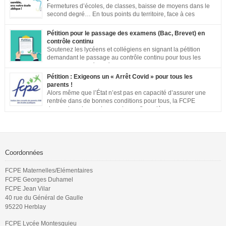
Fermetures d’écoles, de classes, baisse de moyens dans le
second degré… En tous points du territoire, face à ces
annonces inacceptables, vos mobilisations se multiplient.
Notre société a aujourd’hui une dette de bienveillance envers tous les
Pétition pour le passage des examens (Bac, Brevet) en
enfants et adolescents de ce pays. En effet, être un enfant ou un adolescent
contrôle continu
dans le contexte actuel est […]
Soutenez les lycéens et collégiens en signant la pétition
demandant le passage au contrôle continu pour tous les
examens. Les inégalités territoriales et locales sont trop
importantes : établissements qui ne respectent pas les jauges, cours en
Pétition : Exigeons un « Arrêt Covid » pour tous les
distanciel inexistants, manque de préparation…. Vous pouvez signer la
parents !
pétition ici
Alors même que l’État n’est pas en capacité d’assurer une
rentrée dans de bonnes conditions pour tous, la FCPE
demande qu’une prise en charge financière, sans aucune
perte de salaire, soit rétablie pour tous les parents qui souhaiteront ou
devront s’occuper de leurs enfants jusqu’à ce que la situation sanitaire de
notre pays permette un […]
Coordonnées
FCPE Maternelles/Elémentaires
FCPE Georges Duhamel
FCPE Jean Vilar
40 rue du Général de Gaulle
95220 Herblay
FCPE Lycée Montesquieu