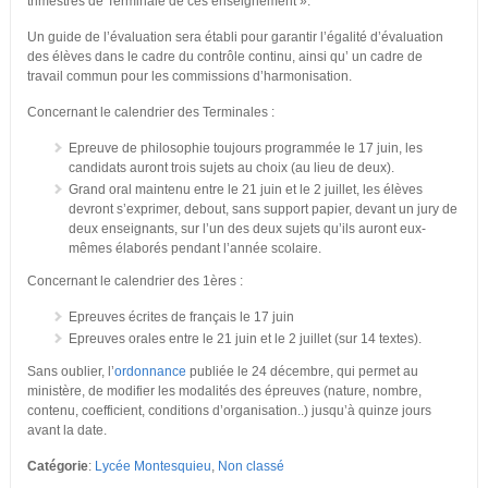
trimestres de Terminale de ces enseignement ».
Un guide de l’évaluation sera établi pour garantir l’égalité d’évaluation
des élèves dans le cadre du contrôle continu, ainsi qu’ un cadre de
travail commun pour les commissions d’harmonisation.
Concernant le calendrier des Terminales :
Epreuve de philosophie toujours programmée le 17 juin, les
candidats auront trois sujets au choix (au lieu de deux).
Grand oral maintenu entre le 21 juin et le 2 juillet, les élèves
devront s’exprimer, debout, sans support papier, devant un jury de
deux enseignants, sur l’un des deux sujets qu’ils auront eux-
mêmes élaborés pendant l’année scolaire.
Concernant le calendrier des 1ères :
Epreuves écrites de français le 17 juin
Epreuves orales entre le 21 juin et le 2 juillet (sur 14 textes).
Sans oublier, l’
ordonnance
publiée le 24 décembre, qui permet au
ministère, de modifier les modalités des épreuves (nature, nombre,
contenu, coefficient, conditions d’organisation..) jusqu’à quinze jours
avant la date.
Catégorie
:
Lycée Montesquieu
,
Non classé