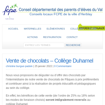
Conseils locaux FCPE de la ville d’Herblay
ACCUEIL
MATERNELLES
ELÉMENTAIRES
COLLÈGES
LYCÉE
ACTIONS
RESTAURATION
CONTACT
Vente de chocolats – Collège Duhamel
christine burgue-padoin
|
25 janvier 2022
|
0 Commentaire
Nous vous proposons de déguster ou d’offrir des chocolats par
l’intermédiaire de notre vente de chocolats de Pâques à prix préférentiels
et contribuer ainsi à la réalisation de projets éducatifs et pédagogiques
au sein du collège.
En effet, les bénéfices de cette vente (de l’ordre de 25% ou 18% selon
les modes de livraison choisis)
seront intégralement reversés
au
collège Duhamel.