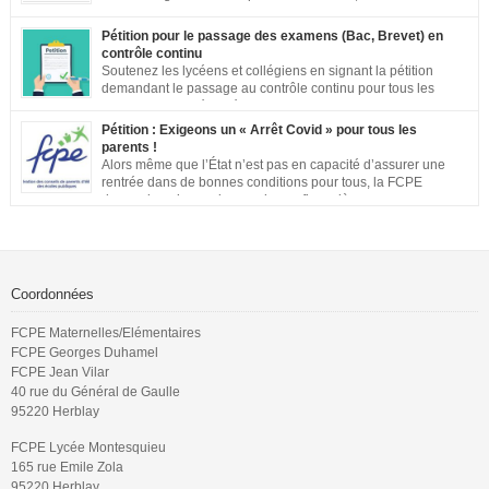
annonces inacceptables, vos mobilisations se multiplient.
Notre société a aujourd’hui une dette de bienveillance envers tous les
Pétition pour le passage des examens (Bac, Brevet) en
enfants et adolescents de ce pays. En effet, être un enfant ou un adolescent
contrôle continu
dans le contexte actuel est […]
Soutenez les lycéens et collégiens en signant la pétition
demandant le passage au contrôle continu pour tous les
examens. Les inégalités territoriales et locales sont trop
importantes : établissements qui ne respectent pas les jauges, cours en
Pétition : Exigeons un « Arrêt Covid » pour tous les
distanciel inexistants, manque de préparation…. Vous pouvez signer la
parents !
pétition ici
Alors même que l’État n’est pas en capacité d’assurer une
rentrée dans de bonnes conditions pour tous, la FCPE
demande qu’une prise en charge financière, sans aucune
perte de salaire, soit rétablie pour tous les parents qui souhaiteront ou
devront s’occuper de leurs enfants jusqu’à ce que la situation sanitaire de
notre pays permette un […]
Coordonnées
FCPE Maternelles/Elémentaires
FCPE Georges Duhamel
FCPE Jean Vilar
40 rue du Général de Gaulle
95220 Herblay
FCPE Lycée Montesquieu
165 rue Emile Zola
95220 Herblay