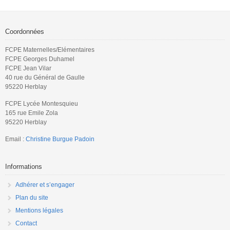
devront s’occuper de leurs enfants jusqu’à ce que la situation sanitaire de
notre pays permette un […]
Coordonnées
FCPE Maternelles/Elémentaires
FCPE Georges Duhamel
FCPE Jean Vilar
40 rue du Général de Gaulle
95220 Herblay
FCPE Lycée Montesquieu
165 rue Emile Zola
95220 Herblay
Email :
Christine Burgue Padoin
Informations
Adhérer et s’engager
Plan du site
Mentions légales
Contact