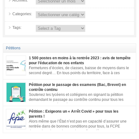
Archives:
Categories:
Tags:
Pétitions
1 500 postes en moins à la rentrée 2023 : avis de tempête
pour l’éducation de nos enfants
Fermetures d’écoles, de classes, baisse de moyens dans le
second degré… En tous points du territoire, face à ces
annonces inacceptables, vos mobilisations se multiplient.
Notre société a aujourd’hui une dette de bienveillance envers tous les
Pétition pour le passage des examens (Bac, Brevet) en
enfants et adolescents de ce pays. En effet, être un enfant ou un adolescent
contrôle continu
dans le contexte actuel est […]
Soutenez les lycéens et collégiens en signant la pétition
demandant le passage au contrôle continu pour tous les
examens. Les inégalités territoriales et locales sont trop
importantes : établissements qui ne respectent pas les jauges, cours en
Pétition : Exigeons un « Arrêt Covid » pour tous les
distanciel inexistants, manque de préparation…. Vous pouvez signer la
parents !
pétition ici
Alors même que l’État n’est pas en capacité d’assurer une
rentrée dans de bonnes conditions pour tous, la FCPE
demande qu’une prise en charge financière, sans aucune
perte de salaire, soit rétablie pour tous les parents qui souhaiteront ou