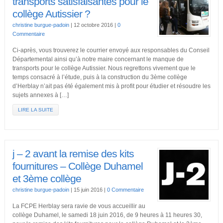
transports satisfaisantes pour le
collège Autissier ?
christine burgue-padoin
|
12 octobre 2016
|
0
Commentaire
Ci-après, vous trouverez le courrier envoyé aux responsables du Conseil
Départemental ainsi qu’à notre maire concernant le manque de
transports pour le collège Autissier. Nous regrettons vivement que le
temps consacré à l’étude, puis à la construction du 3ème collège
d’Herblay n’ait pas été également mis à profit pour étudier et résoudre les
sujets annexes à […]
LIRE LA SUITE
j – 2 avant la remise des kits
fournitures – Collège Duhamel
et 3ème collège
christine burgue-padoin
|
15 juin 2016
|
0 Commentaire
La FCPE Herblay sera ravie de vous accueillir au
collège Duhamel, le samedi 18 juin 2016, de 9 heures à 11 heures 30,