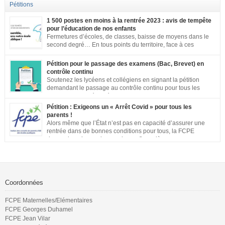
Pétitions
1 500 postes en moins à la rentrée 2023 : avis de tempête
pour l’éducation de nos enfants
Fermetures d’écoles, de classes, baisse de moyens dans le
second degré… En tous points du territoire, face à ces
annonces inacceptables, vos mobilisations se multiplient.
Notre société a aujourd’hui une dette de bienveillance envers tous les
Pétition pour le passage des examens (Bac, Brevet) en
enfants et adolescents de ce pays. En effet, être un enfant ou un adolescent
contrôle continu
dans le contexte actuel est […]
Soutenez les lycéens et collégiens en signant la pétition
demandant le passage au contrôle continu pour tous les
examens. Les inégalités territoriales et locales sont trop
importantes : établissements qui ne respectent pas les jauges, cours en
Pétition : Exigeons un « Arrêt Covid » pour tous les
distanciel inexistants, manque de préparation…. Vous pouvez signer la
parents !
pétition ici
Alors même que l’État n’est pas en capacité d’assurer une
rentrée dans de bonnes conditions pour tous, la FCPE
demande qu’une prise en charge financière, sans aucune
perte de salaire, soit rétablie pour tous les parents qui souhaiteront ou
devront s’occuper de leurs enfants jusqu’à ce que la situation sanitaire de
notre pays permette un […]
Coordonnées
FCPE Maternelles/Elémentaires
FCPE Georges Duhamel
FCPE Jean Vilar