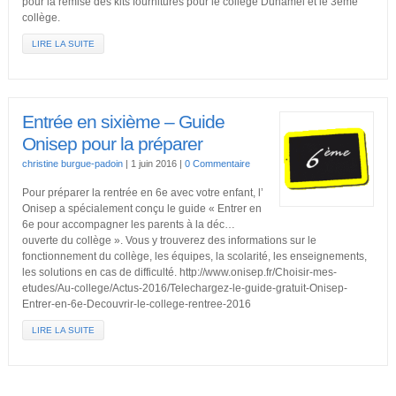
pour la remise des kits fournitures pour le collège Duhamel et le 3ème
collège.
LIRE LA SUITE
Entrée en sixième – Guide
Onisep pour la préparer
christine burgue-padoin
|
1 juin 2016
|
0 Commentaire
Pour préparer la rentrée en 6e avec votre enfant, l’
Onisep a spécialement conçu le guide « Entrer en
6e pour accompagner les parents à la déc…
ouverte du collège ». Vous y trouverez des informations sur le
fonctionnement du collège, les équipes, la scolarité, les enseignements,
les solutions en cas de difficulté. http://www.onisep.fr/Choisir-mes-
etudes/Au-college/Actus-2016/Telechargez-le-guide-gratuit-Onisep-
Entrer-en-6e-Decouvrir-le-college-rentree-2016
LIRE LA SUITE