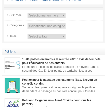
DISTRIBUTION FOURNITURES SCOLAIRES 2024-2025
Archives:
Categories:
Tags:
Pétitions
1 500 postes en moins à la rentrée 2023 : avis de tempête
pour l’éducation de nos enfants
Fermetures d’écoles, de classes, baisse de moyens dans le
second degré… En tous points du territoire, face à ces
annonces inacceptables, vos mobilisations se multiplient.
Notre société a aujourd’hui une dette de bienveillance envers tous les
Pétition pour le passage des examens (Bac, Brevet) en
enfants et adolescents de ce pays. En effet, être un enfant ou un adolescent
contrôle continu
dans le contexte actuel est […]
Soutenez les lycéens et collégiens en signant la pétition
demandant le passage au contrôle continu pour tous les
examens. Les inégalités territoriales et locales sont trop
importantes : établissements qui ne respectent pas les jauges, cours en
Pétition : Exigeons un « Arrêt Covid » pour tous les
distanciel inexistants, manque de préparation…. Vous pouvez signer la
parents !
pétition ici