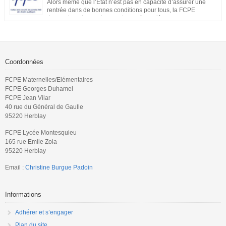
Alors même que l’État n’est pas en capacité d’assurer une
rentrée dans de bonnes conditions pour tous, la FCPE
demande qu’une prise en charge financière, sans aucune
perte de salaire, soit rétablie pour tous les parents qui souhaiteront ou
devront s’occuper de leurs enfants jusqu’à ce que la situation sanitaire de
notre pays permette un […]
Coordonnées
FCPE Maternelles/Elémentaires
FCPE Georges Duhamel
FCPE Jean Vilar
40 rue du Général de Gaulle
95220 Herblay
FCPE Lycée Montesquieu
165 rue Emile Zola
95220 Herblay
Email :
Christine Burgue Padoin
Informations
Adhérer et s’engager
Plan du site