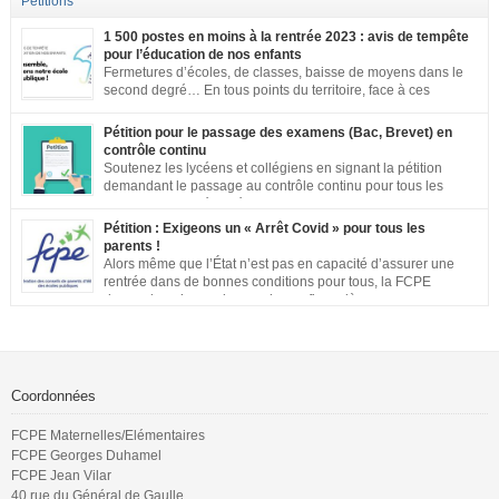
Pétitions
1 500 postes en moins à la rentrée 2023 : avis de tempête
pour l’éducation de nos enfants
Fermetures d’écoles, de classes, baisse de moyens dans le
second degré… En tous points du territoire, face à ces
annonces inacceptables, vos mobilisations se multiplient.
Notre société a aujourd’hui une dette de bienveillance envers tous les
Pétition pour le passage des examens (Bac, Brevet) en
enfants et adolescents de ce pays. En effet, être un enfant ou un adolescent
contrôle continu
dans le contexte actuel est […]
Soutenez les lycéens et collégiens en signant la pétition
demandant le passage au contrôle continu pour tous les
examens. Les inégalités territoriales et locales sont trop
importantes : établissements qui ne respectent pas les jauges, cours en
Pétition : Exigeons un « Arrêt Covid » pour tous les
distanciel inexistants, manque de préparation…. Vous pouvez signer la
parents !
pétition ici
Alors même que l’État n’est pas en capacité d’assurer une
rentrée dans de bonnes conditions pour tous, la FCPE
demande qu’une prise en charge financière, sans aucune
perte de salaire, soit rétablie pour tous les parents qui souhaiteront ou
devront s’occuper de leurs enfants jusqu’à ce que la situation sanitaire de
notre pays permette un […]
Coordonnées
FCPE Maternelles/Elémentaires
FCPE Georges Duhamel
FCPE Jean Vilar
40 rue du Général de Gaulle