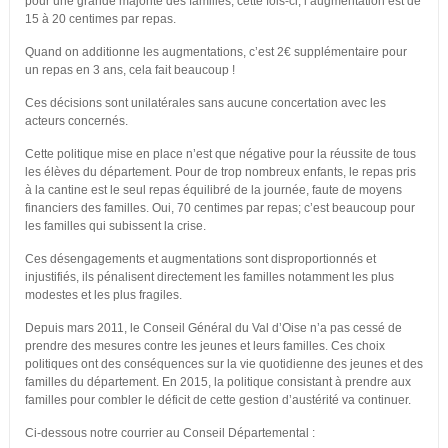
pour une grande majorité des familles, cette fois-ci, l’augmentation est de
15 à 20 centimes par repas.
Quand on additionne les augmentations, c’est 2€ supplémentaire pour
un repas en 3 ans, cela fait beaucoup !
Ces décisions sont unilatérales sans aucune concertation avec les
acteurs concernés.
Cette politique mise en place n’est que négative pour la réussite de tous
les élèves du département. Pour de trop nombreux enfants, le repas pris
à la cantine est le seul repas équilibré de la journée, faute de moyens
financiers des familles. Oui, 70 centimes par repas; c’est beaucoup pour
les familles qui subissent la crise.
Ces désengagements et augmentations sont disproportionnés et
injustifiés, ils pénalisent directement les familles notamment les plus
modestes et les plus fragiles.
Depuis mars 2011, le Conseil Général du Val d’Oise n’a pas cessé de
prendre des mesures contre les jeunes et leurs familles. Ces choix
politiques ont des conséquences sur la vie quotidienne des jeunes et des
familles du département. En 2015, la politique consistant à prendre aux
familles pour combler le déficit de cette gestion d’austérité va continuer.
Ci-dessous notre courrier au Conseil Départemental :