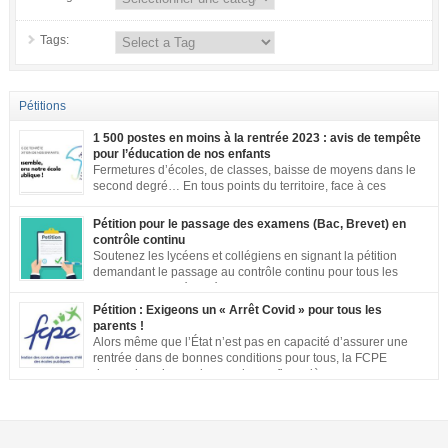
Tags:
Pétitions
1 500 postes en moins à la rentrée 2023 : avis de tempête
pour l’éducation de nos enfants
Fermetures d’écoles, de classes, baisse de moyens dans le
second degré… En tous points du territoire, face à ces
annonces inacceptables, vos mobilisations se multiplient.
Notre société a aujourd’hui une dette de bienveillance envers tous les
Pétition pour le passage des examens (Bac, Brevet) en
enfants et adolescents de ce pays. En effet, être un enfant ou un adolescent
contrôle continu
dans le contexte actuel est […]
Soutenez les lycéens et collégiens en signant la pétition
demandant le passage au contrôle continu pour tous les
examens. Les inégalités territoriales et locales sont trop
importantes : établissements qui ne respectent pas les jauges, cours en
Pétition : Exigeons un « Arrêt Covid » pour tous les
distanciel inexistants, manque de préparation…. Vous pouvez signer la
parents !
pétition ici
Alors même que l’État n’est pas en capacité d’assurer une
rentrée dans de bonnes conditions pour tous, la FCPE
demande qu’une prise en charge financière, sans aucune
perte de salaire, soit rétablie pour tous les parents qui souhaiteront ou
devront s’occuper de leurs enfants jusqu’à ce que la situation sanitaire de
notre pays permette un […]