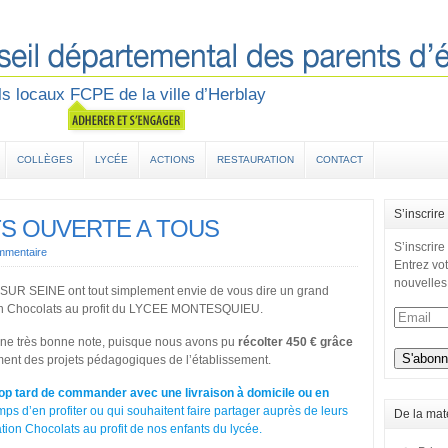
s locaux FCPE de la ville d’Herblay
COLLÈGES
LYCÉE
ACTIONS
RESTAURATION
CONTACT
S’inscrire
S OUVERTE A TOUS
S’inscrire
mmentaire
Entrez vot
nouvelles
R SEINE ont tout simplement envie de vous dire un grand
tion Chocolats au profit du LYCEE MONTESQUIEU.
une très bonne note, puisque nous avons pu
récolter 450 € grâce
ment des projets pédagogiques de l’établissement.
trop tard de commander avec une livraison à domicile ou en
ps d’en profiter ou qui souhaitent faire partager auprès de leurs
De la mat
ion Chocolats au profit de nos enfants du lycée.