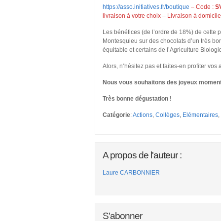
https://asso.initiatives.fr/boutique
– Code :
S
livraison à votre choix – Livraison à domicil
Les bénéfices (de l’ordre de 18%) de cette 
Montesquieu sur des chocolats d’un très bon
équitable et certains de l’Agriculture Biologi
Alors, n’hésitez pas et faites-en profiter vos 
Nous vous souhaitons des joyeux moments 
Très bonne dégustation !
Catégorie
:
Actions
,
Collèges
,
Elémentaires
,
A propos de l'auteur :
Laure CARBONNIER
S'abonner