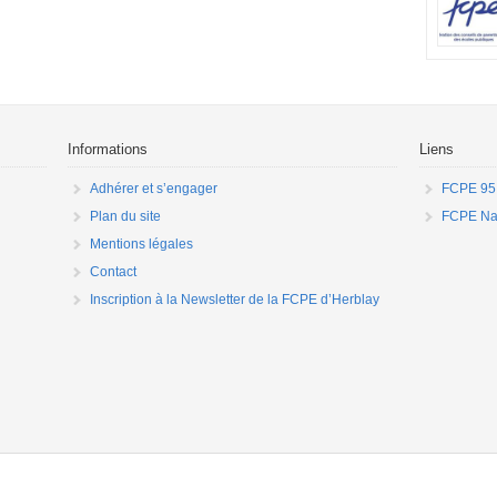
les jauge
préparati
demande q
aucune per
parents q
enfants ju
pays perm
Informations
Liens
Adhérer et s’engager
FCPE 95
Plan du site
FCPE Nat
Mentions légales
Contact
Inscription à la Newsletter de la FCPE d’Herblay