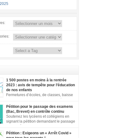
-2025
ves:
ories:
1 500 postes en moins à la rentrée
2023 : avis de tempête pour l’éducation
de nos enfants
Fermetures d’écoles, de classes, baisse
de moyens dans le second degré… En
s du territoire, face à ces annonces
Pétition pour le passage des examens
les, vos mobilisations se multiplient. Notre
(Bac, Brevet) en contrôle continu
 aujourd’hui une dette de bienveillance
Soutenez les lycéens et collégiens en
us les enfants et adolescents de ce pays. En
signant la pétition demandant le passage
e un enfant ou un adolescent dans le contexte
au contrôle continu pour tous les
 […]
es inégalités territoriales et locales sont
Pétition : Exigeons un « Arrêt Covid »
rtantes : établissements qui ne respectent pas