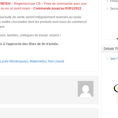
Prima
VWYEH
– Règlement par CB – Prise de commande avec une
e ou en un point relais –
Commande jusqu’au 03/01/2022
Seco
poursuite de vente seront intégralement reversés au lycée
 maître chocolatier dont les produits sont issus du commerce
que.
amis, familles, collègues de travail, voisins !
à l’approche des fêtes de fin d’année.
Débats T
Voir 
Lycée Montesquieu
,
Maternelles
,
Non classé