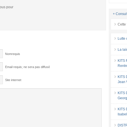
vous pour
+ Consul
Cette 
Lutte 
La laï
Nomrequis
KITS
Rentr
Email requis; ne sera pas diffusé
KITS
Site internet
Jean 
KITS
Georg
KITS
Isabe
DIST