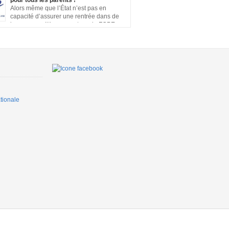
pour tous les parents !
s, cours en distanciel inexistants, manque de
Alors même que l’État n’est pas en
on…. Vous pouvez signer la pétition ici
capacité d’assurer une rentrée dans de
bonnes conditions pour tous, la FCPE
u’une prise en charge financière, sans
te de salaire, soit rétablie pour tous les
ui souhaiteront ou devront s’occuper de leurs
squ’à ce que la situation sanitaire de notre
ette un […]
ionale