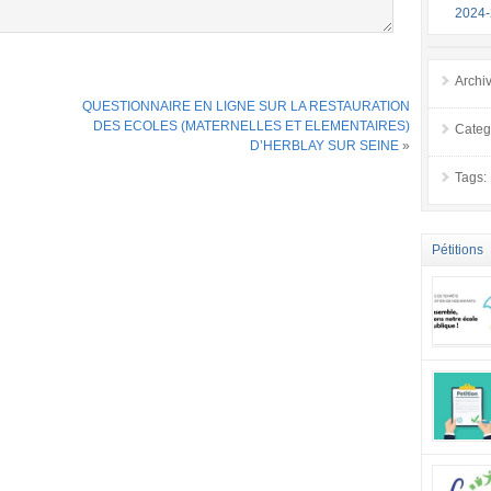
2024
Archi
QUESTIONNAIRE EN LIGNE SUR LA RESTAURATION
DES ECOLES (MATERNELLES ET ELEMENTAIRES)
Categ
D’HERBLAY SUR SEINE
»
Tags:
Pétitions
tous point
inacceptab
société a
envers to
effet, êtr
actuel est
examens. L
trop impo