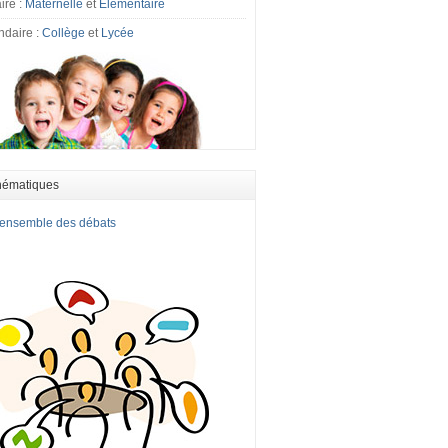
ire :
Maternelle
et
Elémentaire
ndaire :
Collège
et
Lycée
hématiques
l'ensemble des débats